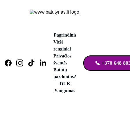
Pagrindinis
Vieši 
renginiai
Privačios 
📞 +370 648 80
šventės
Batutų 
parduotuvė
DUK
Saugumas