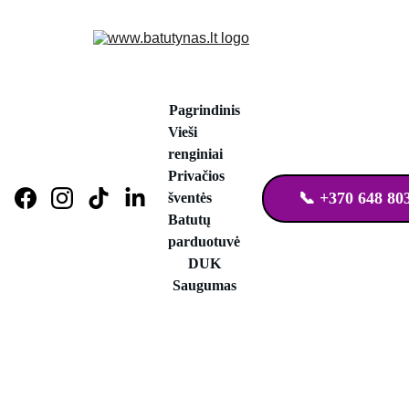
Pagrindinis
Vieši 
renginiai
Privačios 
📞 +370 648 80
šventės
Batutų 
parduotuvė
DUK
Saugumas