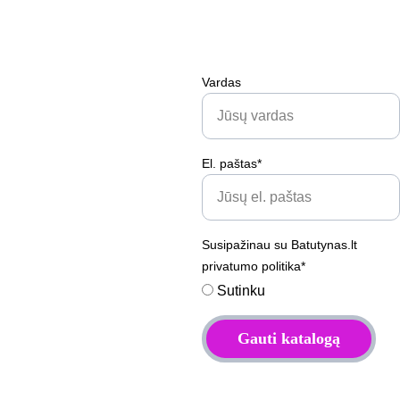
Vardas
El. paštas*
Susipažinau su Batutynas.lt
privatumo politika*
Sutinku
Gauti katalogą
Kataloge rasite:
90+ papildomų 