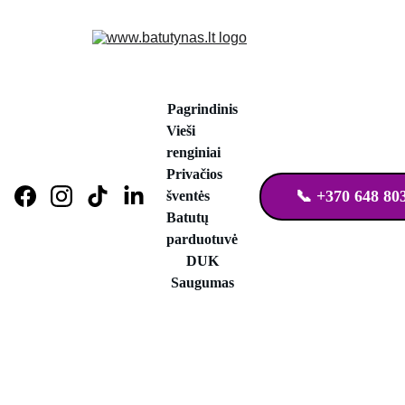
Pagrindinis
Vieši 
renginiai
Privačios 
📞 +370 648 80
šventės
Batutų 
parduotuvė
DUK
Saugumas